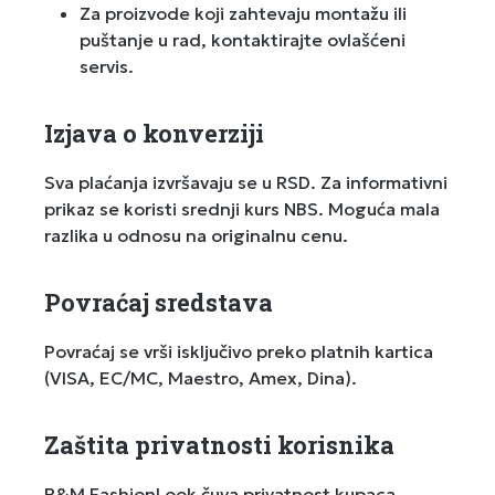
Za proizvode koji zahtevaju montažu ili
puštanje u rad, kontaktirajte ovlašćeni
servis.
Izjava o konverziji
Sva plaćanja izvršavaju se u RSD. Za informativni
prikaz se koristi srednji kurs NBS. Moguća mala
razlika u odnosu na originalnu cenu.
Povraćaj sredstava
Povraćaj se vrši isključivo preko platnih kartica
(VISA, EC/MC, Maestro, Amex, Dina).
Zaštita privatnosti korisnika
R&M FashionLook čuva privatnost kupaca,