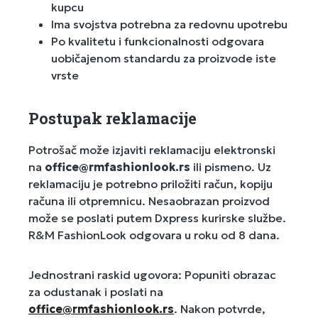
kupcu
Ima svojstva potrebna za redovnu upotrebu
Po kvalitetu i funkcionalnosti odgovara
uobičajenom standardu za proizvode iste
vrste
Postupak reklamacije
Potrošač može izjaviti reklamaciju elektronski
na
office@rmfashionlook.rs
ili pismeno. Uz
reklamaciju je potrebno priložiti račun, kopiju
računa ili otpremnicu. Nesaobrazan proizvod
može se poslati putem Dxpress kurirske službe.
R&M FashionLook odgovara u roku od 8 dana.
Jednostrani raskid ugovora: Popuniti obrazac
za odustanak i poslati na
office@rmfashionlook.rs
. Nakon potvrde,