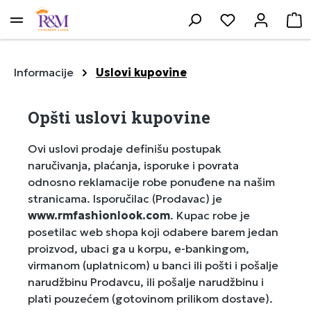
lavni sadržaj
Imate 0 stavke
K
Informacije
Uslovi kupovine
Opšti uslovi kupovine
Ovi uslovi prodaje definišu postupak
naručivanja, plaćanja, isporuke i povrata
odnosno reklamacije robe ponuđene na našim
stranicama. Isporučilac (Prodavac) je
www.rmfashionlook.com
. Kupac robe je
posetilac web shopa koji odabere barem jedan
proizvod, ubaci ga u korpu, e-bankingom,
virmanom (uplatnicom) u banci ili pošti i pošalje
narudžbinu Prodavcu, ili pošalje narudžbinu i
plati pouzećem (gotovinom prilikom dostave).