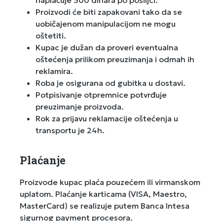
naplaćuje 300 dinara po pošiljci.
Proizvodi će biti zapakovani tako da se
uobičajenom manipulacijom ne mogu
oštetiti.
Kupac je dužan da proveri eventualna
oštećenja prilikom preuzimanja i odmah ih
reklamira.
Roba je osigurana od gubitka u dostavi.
Potpisivanje otpremnice potvrđuje
preuzimanje proizvoda.
Rok za prijavu reklamacije oštećenja u
transportu je 24h.
Plaćanje
Proizvode kupac plaća pouzećem ili virmanskom
uplatom. Plaćanje karticama (VISA, Maestro,
MasterCard) se realizuje putem Banca Intesa
sigurnog payment procesora.