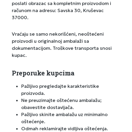
poslati obrazac sa kompletnim proizvodom i
računom na adresu: Savska 30, Kruševac
37000.
Vraćaju se samo nekorišćeni, neoštećeni
proizvodi u originalnoj ambalaži sa
dokumentacijom. Troškove transporta snosi
kupac.
Preporuke kupcima
Pažljivo pregledajte karakteristike
proizvoda.
Ne preuzimajte oštećenu ambalažu;
obavestite dostavljača.
Pažljivo skinite ambalažu uz minimalno
oštećenje.
Odmah reklamirajte vidljiva oštećenja.