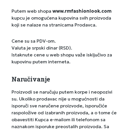
Putem web shopa
www.rmfashionlook.com
kupcu je omogućena kupovina svih proizvoda
koji se nalaze na stranicama Prodavca.
Cene su sa PDV-om.
Valuta je srpski dinar (RSD).
Istaknute cene u web shopu važe isključivo za
kupovinu putem interneta.
Naručivanje
Proizvodi se naručuju putem korpe i neopozivi
su. Ukoliko prodavac nije u mogućnosti da
isporuči sve naručene proizvode, isporučiće
raspoložive od izabranih proizvoda, a o tome će
obavestiti Kupca e-mailom ili telefonom sa
naznakom isporuke preostalih proizvoda. Sa