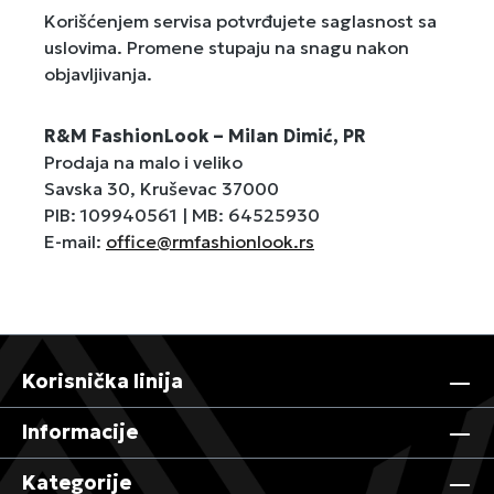
Korišćenjem servisa potvrđujete saglasnost sa
uslovima. Promene stupaju na snagu nakon
objavljivanja.
R&M FashionLook – Milan Dimić, PR
Prodaja na malo i veliko
Savska 30, Kruševac 37000
PIB: 109940561 | MB: 64525930
E-mail:
office@rmfashionlook.rs
Korisnička linija
Informacije
Kategorije