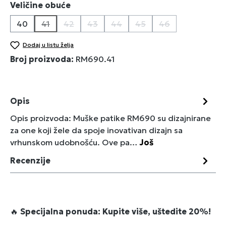
Izaberi
Veličine obuće
40
41
42
43
44
45
46
(Ova opcija trenutno nije dostupna.)
(Ova opcija trenutno nije dostupna.)
(Ova opcija trenutno nije dostupna.)
(Ova opcija trenutno nije dostu
(Ova opcija trenutno nij
(Ova opcija trenu
Dodaj u listu želja
Broj proizvoda:
RM690.41
Opis
Opis proizvoda: Muške patike RM690 su dizajnirane
za one koji žele da spoje inovativan dizajn sa
vrhunskom udobnošću. Ove pa…
Još
Recenzije
🔥
Specijalna ponuda: Kupite više, uštedite 20%!