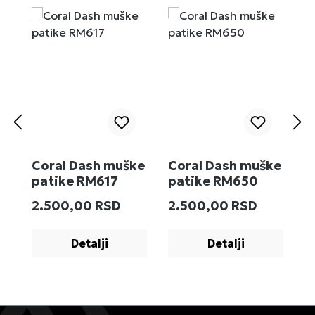
Coral Dash muške
Coral Dash muške
M
patike RM617
patike RM650
R
Redovna cena:
Redovna cena:
R
2.500,00 RSD
2.500,00 RSD
2
Detalji
Detalji