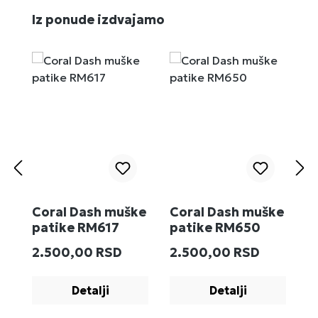
Preskoči galeriju proizvoda
Iz ponude izdvajamo
Coral Dash muške
Coral Dash muške
M
patike RM617
patike RM650
R
Redovna cena:
Redovna cena:
R
2.500,00 RSD
2.500,00 RSD
2
Detalji
Detalji