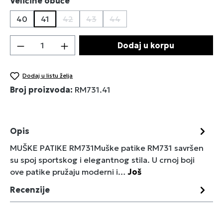
Izaberi
Veličine obuće
40
41
42
43
44
(Ova opcija trenutno nije dostupna.)
(Ova opcija trenutno nije dostupna.)
(Ova opcija trenutno nije dostu
Količina proizvoda: Unesite željenu količin
Dodaj u korpu
Dodaj u listu želja
Broj proizvoda:
RM731.41
Opis
MUŠKE PATIKE RM731Muške patike RM731 savršen
su spoj sportskog i elegantnog stila. U crnoj boji
ove patike pružaju moderni i…
Još
Recenzije