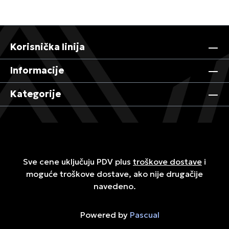
Korisnička linija
Informacije
Kategorije
Sve cene uključuju PDV plus
troškove dostave
i
moguće troškove dostave, ako nije drugačije
navedeno.
Powered by
Pascual