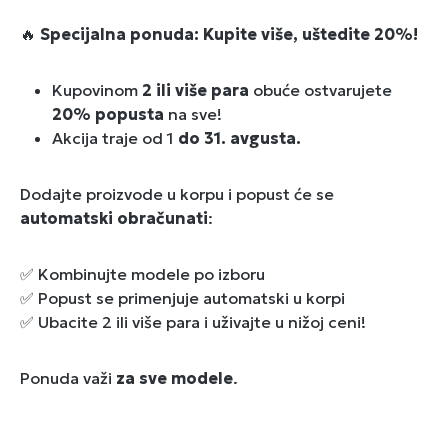
🔥
Specijalna ponuda: Kupite više, uštedite 20%!
Kupovinom
2 ili više para
obuće ostvarujete
20% popusta
na sve!
Akcija traje od 1
do 31. avgusta.
Dodajte proizvode u korpu i popust će se
automatski obračunati
:
✅ Kombinujte modele po izboru
✅ Popust se primenjuje automatski u korpi
✅ Ubacite 2 ili više para i uživajte u nižoj ceni!
Ponuda važi
za sve modele
.