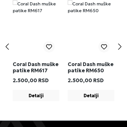
Coral Dash muške
Coral Dash muške
M
patike RM617
patike RM650
R
Redovna cena:
Redovna cena:
R
2.500,00 RSD
2.500,00 RSD
2
Detalji
Detalji