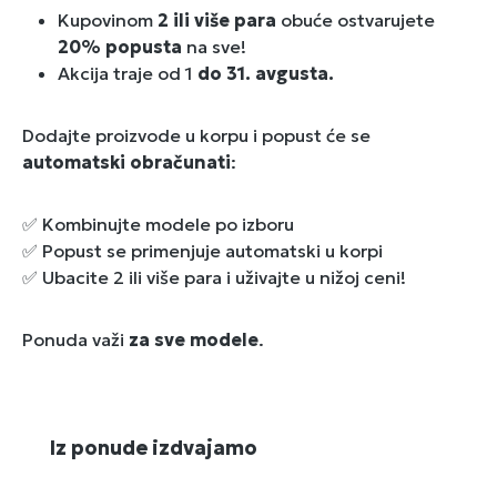
Kupovinom
2 ili više para
obuće ostvarujete
20% popusta
na sve!
Akcija traje od 1
do 31. avgusta.
Dodajte proizvode u korpu i popust će se
automatski obračunati
:
✅ Kombinujte modele po izboru
✅ Popust se primenjuje automatski u korpi
✅ Ubacite 2 ili više para i uživajte u nižoj ceni!
Ponuda važi
za sve modele
.
Preskoči galeriju proizvoda
Iz ponude izdvajamo