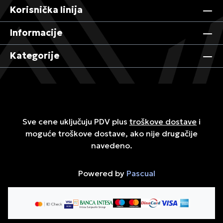
Korisnička linija
Informacije
Kategorije
Sve cene uključuju PDV plus
troškove dostave
i
moguće troškove dostave, ako nije drugačije
navedeno.
Powered by
Pascual