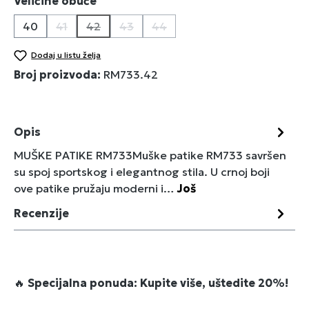
Izaberi
Veličine obuće
40
41
42
43
44
(Ova opcija trenutno nije dostupna.)
(Ova opcija trenutno nije dostupna.)
(Ova opcija trenutno nije dostupna.)
(Ova opcija trenutno nije dostu
Dodaj u listu želja
Broj proizvoda:
RM733.42
Opis
MUŠKE PATIKE RM733Muške patike RM733 savršen
su spoj sportskog i elegantnog stila. U crnoj boji
ove patike pružaju moderni i…
Još
Recenzije
🔥
Specijalna ponuda: Kupite više, uštedite 20%!