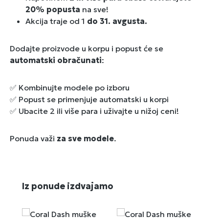
20% popusta
na sve!
Akcija traje od 1
do 31. avgusta.
Dodajte proizvode u korpu i popust će se
automatski obračunati
:
✅ Kombinujte modele po izboru
✅ Popust se primenjuje automatski u korpi
✅ Ubacite 2 ili više para i uživajte u nižoj ceni!
Ponuda važi
za sve modele
.
Preskoči galeriju proizvoda
Iz ponude izdvajamo