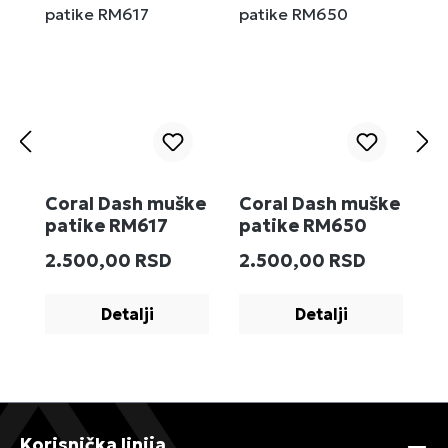
Coral Dash muške
Coral Dash muške
M
patike RM617
patike RM650
R
Redovna cena:
Redovna cena:
R
2.500,00 RSD
2.500,00 RSD
2
Detalji
Detalji
Korisnička linija