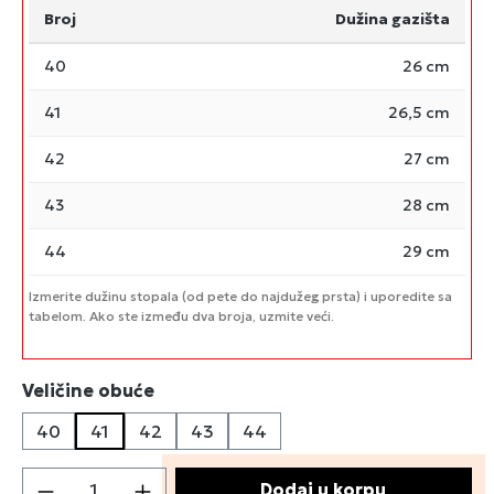
Broj
Dužina gazišta
40
26 cm
41
26,5 cm
42
27 cm
43
28 cm
44
29 cm
Izmerite dužinu stopala (od pete do najdužeg prsta) i uporedite sa
tabelom. Ako ste između dva broja, uzmite veći.
Izaberi
Veličine obuće
40
41
42
43
44
Količina proizvoda: Unesite željenu količin
Dodaj u korpu