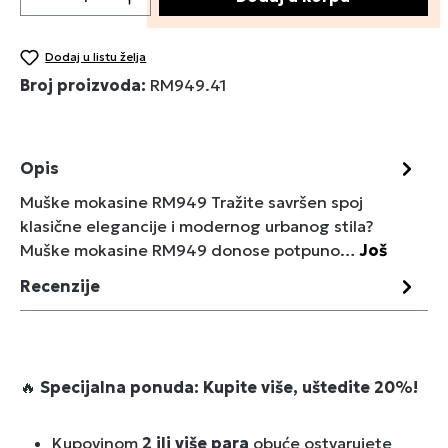
Dodaj u listu želja
Broj proizvoda:
RM949.41
Opis
Muške mokasine RM949 Tražite savršen spoj
klasične elegancije i modernog urbanog stila?
Muške mokasine RM949 donose potpuno…
Još
Recenzije
🔥
Specijalna ponuda: Kupite više, uštedite 20%!
Kupovinom
2 ili više para
obuće ostvarujete