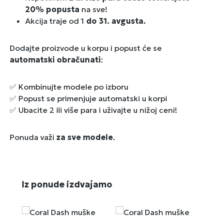
20% popusta
na sve!
Akcija traje od 1
do 31. avgusta.
Dodajte proizvode u korpu i popust će se
automatski obračunati
:
✅ Kombinujte modele po izboru
✅ Popust se primenjuje automatski u korpi
✅ Ubacite 2 ili više para i uživajte u nižoj ceni!
Ponuda važi
za sve modele
.
Preskoči galeriju proizvoda
Iz ponude izdvajamo