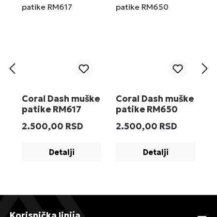
Coral Dash muške
Coral Dash muške
M
patike RM617
patike RM650
R
Redovna cena:
Redovna cena:
R
2.500,00 RSD
2.500,00 RSD
2
Detalji
Detalji
Korisnička linija