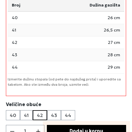
Broj
Dužina gazišta
40
26 cm
41
26,5 cm
42
27 cm
43
28 cm
44
29 cm
Izmerite dužinu stopala (od pete do najdužeg prsta) i uporedite sa
tabelom. Ako ste između dva broja, uzmite veći.
Izaberi
Veličine obuće
40
41
42
43
44
Količina proizvoda: Unesite željenu količin
Dodaj u korpu