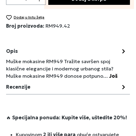
Dodaj u listu želja
Broj proizvoda:
RM949.42
Opis
Muške mokasine RM949 Tražite savršen spoj
klasične elegancije i modernog urbanog stila?
Muške mokasine RM949 donose potpuno…
Još
Recenzije
🔥
Specijalna ponuda: Kupite više, uštedite 20%!
Kupovinom
2 ili više para
obuće ostvarujete