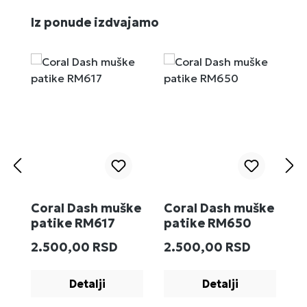
Preskoči galeriju proizvoda
Iz ponude izdvajamo
Coral Dash muške
Coral Dash muške
M
patike RM617
patike RM650
R
Redovna cena:
Redovna cena:
R
2.500,00 RSD
2.500,00 RSD
2
Detalji
Detalji