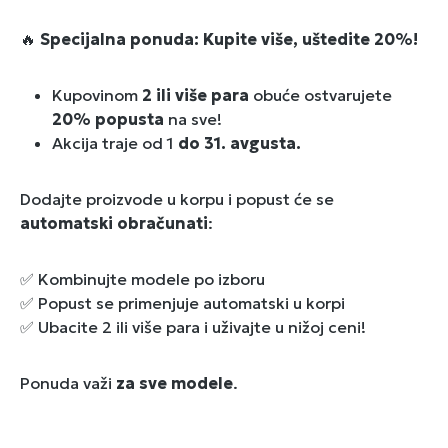
🔥
Specijalna ponuda: Kupite više, uštedite 20%!
Kupovinom
2 ili više para
obuće ostvarujete
20% popusta
na sve!
Akcija traje od 1
do 31. avgusta.
Dodajte proizvode u korpu i popust će se
automatski obračunati
:
✅ Kombinujte modele po izboru
✅ Popust se primenjuje automatski u korpi
✅ Ubacite 2 ili više para i uživajte u nižoj ceni!
Ponuda važi
za sve modele
.