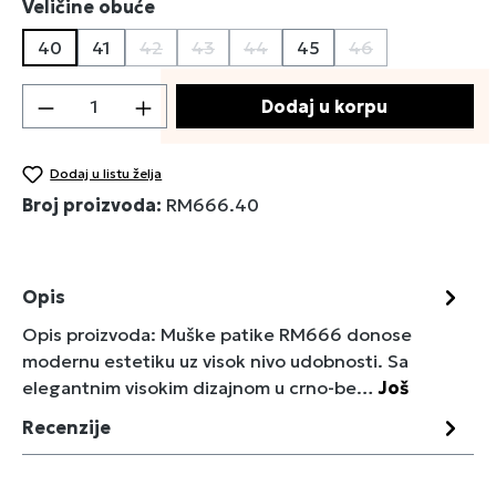
Izaberi
Veličine obuće
40
41
42
43
44
45
46
(Ova opcija trenutno nije dostupna.)
(Ova opcija trenutno nije dostupna.)
(Ova opcija trenutno nije dostu
(Ova opcija trenu
Količina proizvoda: Unesite željenu količin
Dodaj u korpu
Dodaj u listu želja
Broj proizvoda:
RM666.40
Opis
Opis proizvoda: Muške patike RM666 donose
modernu estetiku uz visok nivo udobnosti. Sa
elegantnim visokim dizajnom u crno-be…
Još
Recenzije