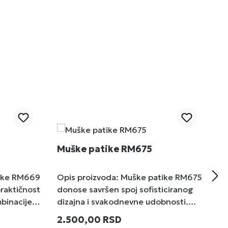
Muške patike RM675
M
tike RM669
Opis proizvoda: Muške patike RM675
O
raktičnost
donose savršen spoj sofisticiranog
k
inacije.
dizajna i svakodnevne udobnosti.
m
nih
Gornjište sa efektnim kroko uzorkom
b
Redovna cena:
R
2.500,00 RSD
2
inaciji,
u crnoj boji i kontrastnim belim
d