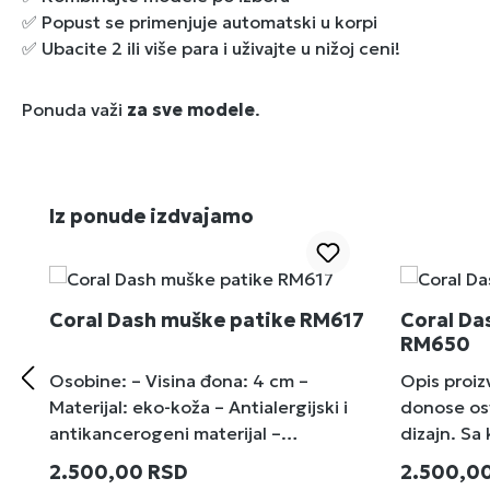
✅ Popust se primenjuje automatski u korpi
✅ Ubacite 2 ili više para i uživajte u nižoj ceni!
Ponuda važi
za sve modele
.
Preskoči galeriju proizvoda
Iz ponude izdvajamo
Coral Dash muške patike RM617
Coral Da
RM650
Osobine: – Visina đona: 4 cm –
Opis proi
Materijal: eko-koža – Antialergijski i
donose osv
antikancerogeni materijal –
dizajn. Sa
Standardan kalup –Za naše proizvode
boje, ove 
Redovna cena:
Redovna 
2.500,00 RSD
2.500,0
se koristi kvalitetan i antialergijski
dinamične 