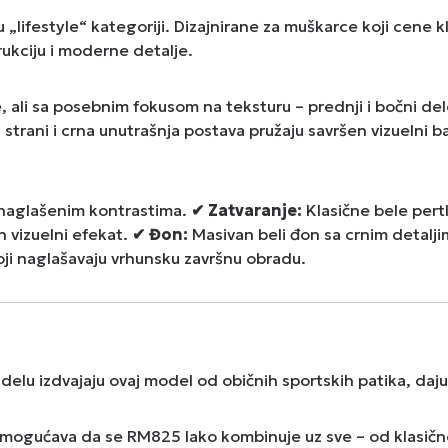
 „lifestyle“ kategoriji. Dizajnirane za muškarce koji cene 
trukciju i moderne detalje.
 ali sa posebnim fokusom na teksturu – prednji i bočni delo
j strani i crna unutrašnja postava pružaju savršen vizuelni 
naglašenim kontrastima.
✔ Zatvaranje:
Klasične bele pertle
 vizuelni efekat.
✔ Đon:
Masivan beli đon sa crnim detalji
oji naglašavaju vrhunsku završnu obradu.
delu izdvajaju ovaj model od običnih sportskih patika, dajuć
mogućava da se RM825 lako kombinuje uz sve – od klasičn