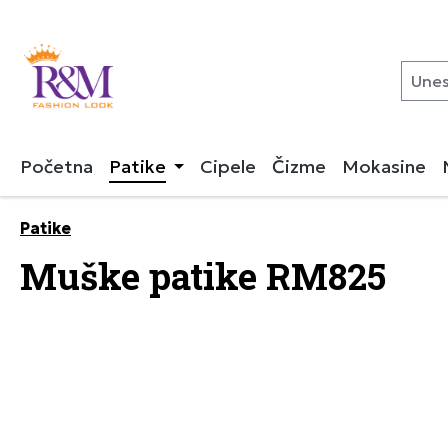
 pretragu
Preskoči na glavnu navigaciju
Početna
Patike
Cipele
Čizme
Mokasine
Patike
Muške patike RM825
Preskoči galeriju slika