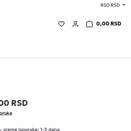
RSD
RSD
0,00 RSD
Imate 0 stavke sa liste želja
Korp
,00 RSD
poruke
 vreme isporuke: 1-3 dana