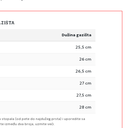
AZIŠTA
Dužina gazišta
25,5 cm
26 cm
26,5 cm
27 cm
27,5 cm
28 cm
u stopala (od pete do najdužeg prsta) i uporedite sa
te između dva broja, uzmite veći.