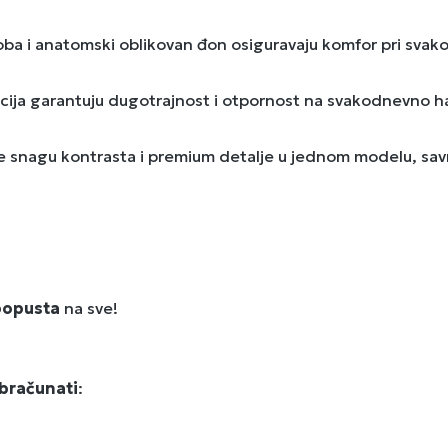
a i anatomski oblikovan đon osiguravaju komfor pri svak
rukcija garantuju dugotrajnost i otpornost na svakodnevno h
aže snagu kontrasta i premium detalje u jednom modelu, sa
opusta
na sve!
bračunati
: