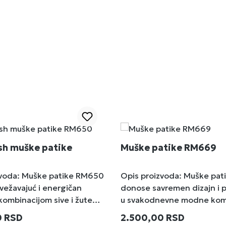
sh muške patike
Muške patike RM669
zvoda: Muške patike RM650
Opis proizvoda: Muške pa
ežavajuć i energičan
donose savremen dizajn i p
 kombinacijom sive i žute
u svakodnevne modne komb
patike su idealan izbor za
Izrađene od visokokvalitet
cena:
Redovna cena:
0 RSD
2.500,00 RSD
osobe koje žele da istaknu
materijala u crno-beloj komb