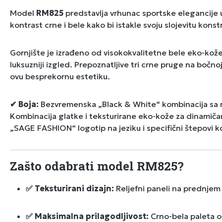
Model
RM825
predstavlja vrhunac sportske elegancije u
kontrast crne i bele kako bi istakle svoju slojevitu kons
Gornjište je izrađeno od visokokvalitetne bele eko-kože,
luksuzniji izgled. Prepoznatljive tri crne pruge na bočno
ovu besprekornu estetiku.
✔ Boja:
Bezvremenska „Black & White“ kombinacija sa 
Kombinacija glatke i teksturirane eko-kože za dinamičan
„SAGE FASHION“ logotip na jeziku i specifični štepovi k
Zašto odabrati model RM825?
✅ Teksturirani dizajn:
Reljefni paneli na prednjem 
✅ Maksimalna prilagodljivost:
Crno-bela paleta o