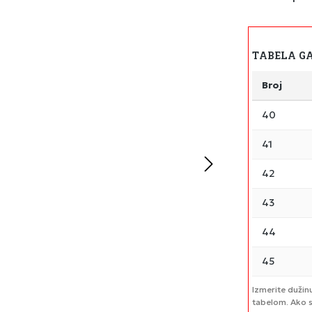
TABELA G
Broj
40
41
42
43
44
45
Izmerite dužin
tabelom. Ako s