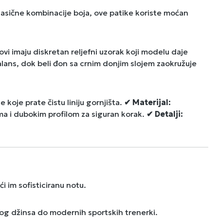
klasične kombinacije boja, ove patike koriste moćan
vi imaju diskretan reljefni uzorak koji modelu daje
balans, dok beli đon sa crnim donjim slojem zaokružuje
 koje prate čistu liniju gornjišta.
✔ Materijal:
ma i dubokim profilom za siguran korak.
✔ Detalji:
i im sofisticiranu notu.
og džinsa do modernih sportskih trenerki.