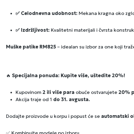
✅ Celodnevna udobnost:
Mekana kragna oko zglob
✅ Izdržljivost:
Kvalitetni materijali i čvrsta konst
Muške patike RM825
– idealan su izbor za one koji tr
🔥
Specijalna ponuda: Kupite više, uštedite 20%!
Kupovinom
2 ili više para
obuće ostvarujete
20% p
Akcija traje od 1
do 31. avgusta.
Dodajte proizvode u korpu i popust će se
automatski o
✅ Kombinujte modele po izboru