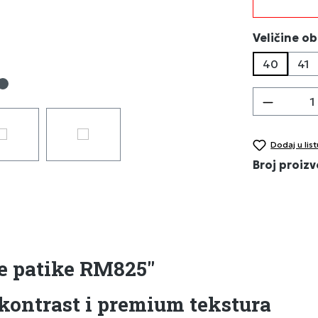
Izaberi
Veličine o
40
41
Količina
Dodaj u list
Broj proiz
e patike RM825"
ontrast i premium tekstura