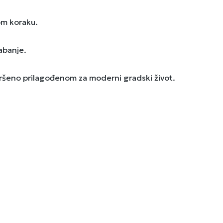
om koraku.
abanje.
vršeno prilagođenom za moderni gradski život.