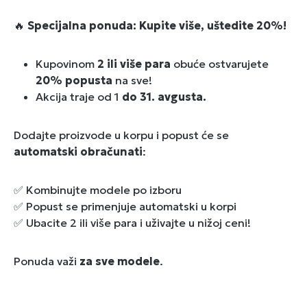
🔥
Specijalna ponuda: Kupite više, uštedite 20%!
Kupovinom
2 ili više para
obuće ostvarujete
20% popusta
na sve!
Akcija traje od 1
do 31. avgusta.
Dodajte proizvode u korpu i popust će se
automatski obračunati
:
✅ Kombinujte modele po izboru
✅ Popust se primenjuje automatski u korpi
✅ Ubacite 2 ili više para i uživajte u nižoj ceni!
Ponuda važi
za sve modele
.