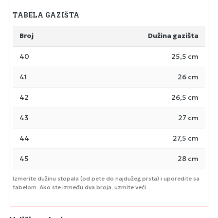
TABELA GAZIŠTA
Broj
Dužina gazišta
40
25,5 cm
41
26 cm
42
26,5 cm
43
27 cm
44
27,5 cm
45
28 cm
Izmerite dužinu stopala (od pete do najdužeg prsta) i uporedite sa
tabelom. Ako ste između dva broja, uzmite veći.