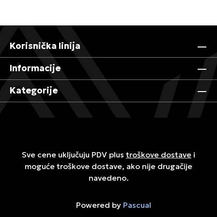
Korisnička linija
Informacije
Kategorije
Sve cene uključuju PDV plus
troškove dostave
i
moguće troškove dostave, ako nije drugačije
navedeno.
Powered by
Pascual