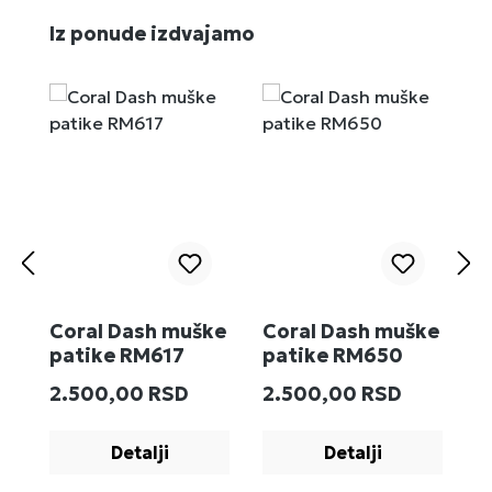
Preskoči galeriju proizvoda
Iz ponude izdvajamo
Coral Dash muške
Coral Dash muške
M
patike RM617
patike RM650
R
Redovna cena:
Redovna cena:
R
2.500,00 RSD
2.500,00 RSD
2
Detalji
Detalji