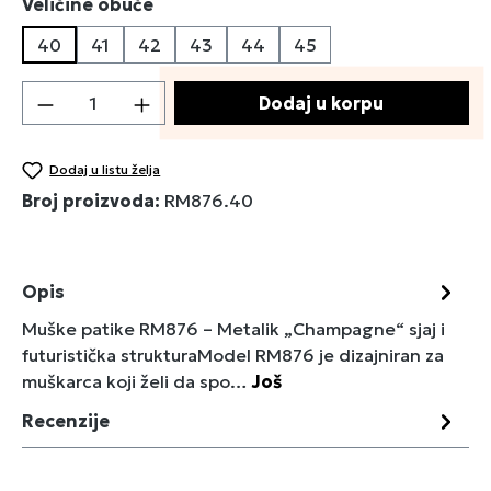
Izaberi
Veličine obuće
40
41
42
43
44
45
Količina proizvoda: Unesite željenu količin
Dodaj u korpu
Dodaj u listu želja
Broj proizvoda:
RM876.40
Opis
Muške patike RM876 – Metalik „Champagne“ sjaj i
futuristička strukturaModel RM876 je dizajniran za
muškarca koji želi da spo…
Još
Recenzije