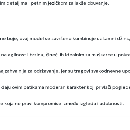
m detaljima i petnim jezičkom za lakše obuvanje.
 boje, ovaj model se savršeno kombinuje uz tamni džins, tr
 na agilnost i brzinu, čineći ih idealnim za muškarce u pokr
 najzahvalnija za održavanje, jer su tragovi svakodnevne upo
 daju ovim patikama moderan karakter koji privlači pogled
 koja ne pravi kompromise između izgleda i udobnosti.