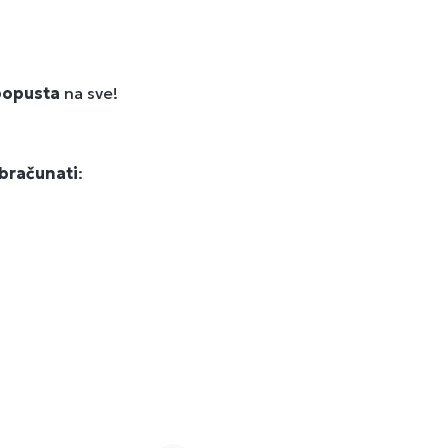
opusta
na sve!
bračunati
: