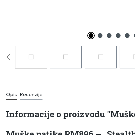
Opis
Recenzije
Informacije o proizvodu "Mušk
Muške patike RM896 – „Stealth“