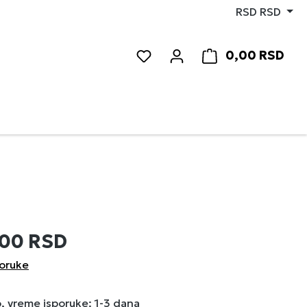
RSD
RSD
0,00 RSD
Imate 0 stavke sa liste želja
Korp
,00 RSD
poruke
 vreme isporuke: 1-3 dana