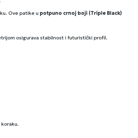
ku. Ove patike u
potpuno crnoj boji (Triple Black)
om osigurava stabilnost i futuristički profil.
 koraku.