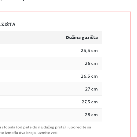
AZIŠTA
Dužina gazišta
25,5 cm
26 cm
26,5 cm
27 cm
27,5 cm
28 cm
u stopala (od pete do najdužeg prsta) i uporedite sa
te između dva broja, uzmite veći.