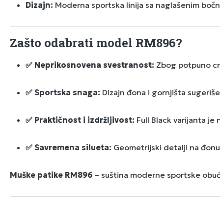
Dizajn:
Moderna sportska linija sa naglašenim bočni
Zašto odabrati model RM896?
✅ Neprikosnovena svestranost:
Zbog potpuno crne
✅ Sportska snaga:
Dizajn đona i gornjišta sugeriše
✅ Praktičnost i izdržljivost:
Full Black varijanta je
✅ Savremena silueta:
Geometrijski detalji na đonu
Muške patike RM896
– suština moderne sportske obuće