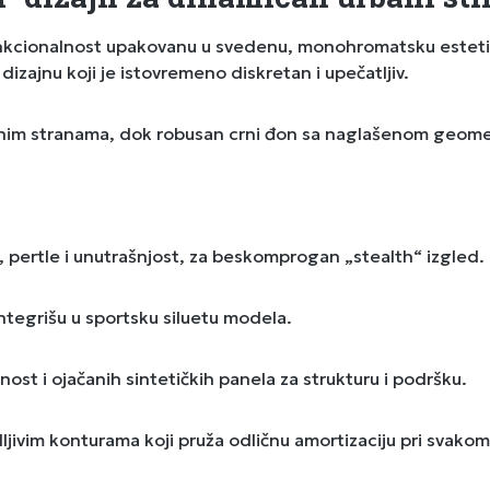
funkcionalnost upakovanu u svedenu, monohromatsku esteti
dizajnu koji je istovremeno diskretan i upečatljiv.
im stranama, dok robusan crni đon sa naglašenom geometrij
n, pertle i unutrašnjost, za beskomprogan „stealth“ izgled.
ntegrišu u sportsku siluetu modela.
st i ojačanih sintetičkih panela za strukturu i podršku.
jivim konturama koji pruža odličnu amortizaciju pri svakom