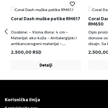
Coral Dash muške patike RM617
Coral Da
RM650
Osobine: – Visina đona: 4 cm –
Opis proi
Materijal: eko-koža – Antialergijski i
donose osv
antikancerogeni materijal –
dizajn. Sa
Standardan kalup –Za naše proizvode
boje, ove 
Redovna cena:
Redovna 
2.500,00 RSD
2.500,0
se koristi kvalitetan i antialergijski
dinamične 
materijal, ručno izrađen, kako bi se
svoj stil.
Detalji
pokrile sve faze izrade počevši od
udobnost i
dizajna modela.
aktivnost
Materijal:
mrežastih 
Visina đon
žutim akce
Korisnička linija
Standarda
veličinama
Kontaktirajte nas: