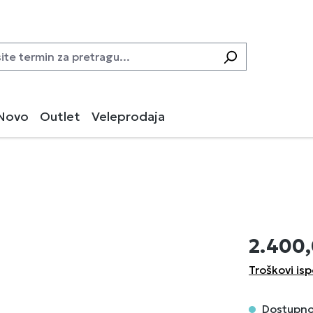
Novo
Outlet
Veleprodaja
2.400
Troškovi is
Dostupno,