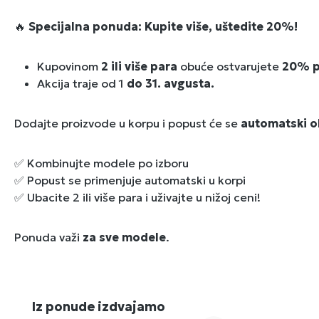
🔥
Specijalna ponuda: Kupite više, uštedite 20%!
Kupovinom
2 ili više para
obuće ostvarujete
20% p
Akcija traje od 1
do 31. avgusta.
Dodajte proizvode u korpu i popust će se
automatski o
✅ Kombinujte modele po izboru
✅ Popust se primenjuje automatski u korpi
✅ Ubacite 2 ili više para i uživajte u nižoj ceni!
Ponuda važi
za sve modele
.
Preskoči galeriju proizvoda
Iz ponude izdvajamo