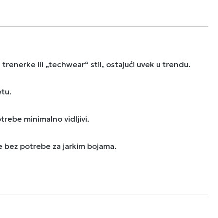
enerke ili „techwear“ stil, ostajući uvek u trendu.
etu.
trebe minimalno vidljivi.
e bez potrebe za jarkim bojama.