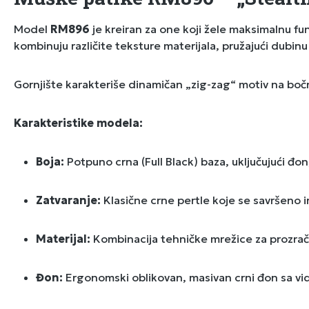
Model
RM896
je kreiran za one koji žele maksimalnu 
kombinuju različite teksture materijala, pružajući dubinu 
Gornjište karakteriše dinamičan „zig-zag“ motiv na bočn
Karakteristike modela:
Boja:
Potpuno crna (Full Black) baza, uključujući đo
Zatvaranje:
Klasične crne pertle koje se savršeno i
Materijal:
Kombinacija tehničke mrežice za prozračno
Đon:
Ergonomski oblikovan, masivan crni đon sa vidl