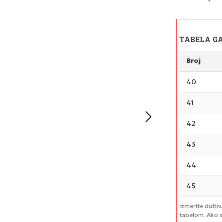
TABELA G
Broj
40
41
42
43
44
45
Izmerite dužin
tabelom. Ako s