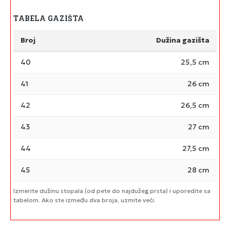
TABELA GAZIŠTA
Broj
Dužina gazišta
40
25,5 cm
41
26 cm
42
26,5 cm
43
27 cm
44
27,5 cm
45
28 cm
Izmerite dužinu stopala (od pete do najdužeg prsta) i uporedite sa
tabelom. Ako ste između dva broja, uzmite veći.