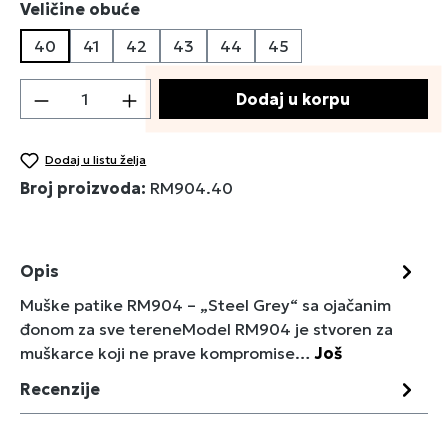
Izaberi
Veličine obuće
40
41
42
43
44
45
Količina proizvoda: Unesite željenu količin
Dodaj u korpu
Dodaj u listu želja
Broj proizvoda:
RM904.40
Opis
Muške patike RM904 – „Steel Grey“ sa ojačanim
đonom za sve tereneModel RM904 je stvoren za
muškarce koji ne prave kompromise…
Još
Recenzije