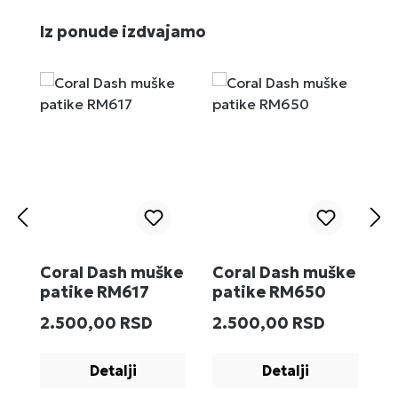
Preskoči galeriju proizvoda
Iz ponude izdvajamo
Coral Dash muške
Coral Dash muške
M
patike RM617
patike RM650
R
Redovna cena:
Redovna cena:
R
2.500,00 RSD
2.500,00 RSD
2
Detalji
Detalji