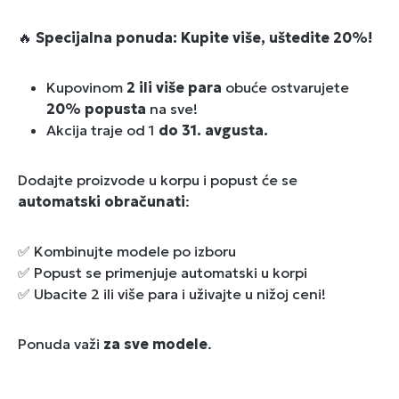
🔥
Specijalna ponuda: Kupite više, uštedite 20%!
Kupovinom
2 ili više para
obuće ostvarujete
20% popusta
na sve!
Akcija traje od 1
do 31. avgusta.
Dodajte proizvode u korpu i popust će se
automatski obračunati
:
✅ Kombinujte modele po izboru
✅ Popust se primenjuje automatski u korpi
✅ Ubacite 2 ili više para i uživajte u nižoj ceni!
Ponuda važi
za sve modele
.