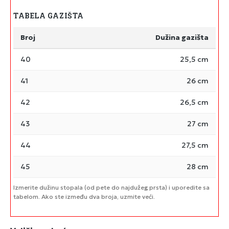
TABELA GAZIŠTA
Broj
Dužina gazišta
40
25,5 cm
41
26 cm
42
26,5 cm
43
27 cm
44
27,5 cm
45
28 cm
Izmerite dužinu stopala (od pete do najdužeg prsta) i uporedite sa
tabelom. Ako ste između dva broja, uzmite veći.