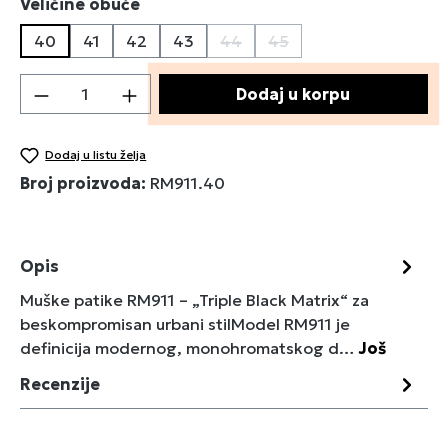
Izaberi
Veličine obuće
40
41
42
43
44
45
(Ova opcija trenutno nije dostu
(Ova opcija trenutno nij
Količina proizvoda: Unesite željenu količin
Dodaj u korpu
Dodaj u listu želja
Broj proizvoda:
RM911.40
Opis
Muške patike RM911 – „Triple Black Matrix“ za
beskompromisan urbani stilModel RM911 je
definicija modernog, monohromatskog d…
Još
Recenzije