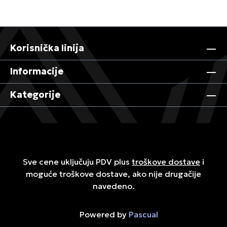
Korisnička linija
Informacije
Kategorije
Sve cene uključuju PDV plus
troškove dostave
i
moguće troškove dostave, ako nije drugačije
navedeno.
Powered by
Pascual