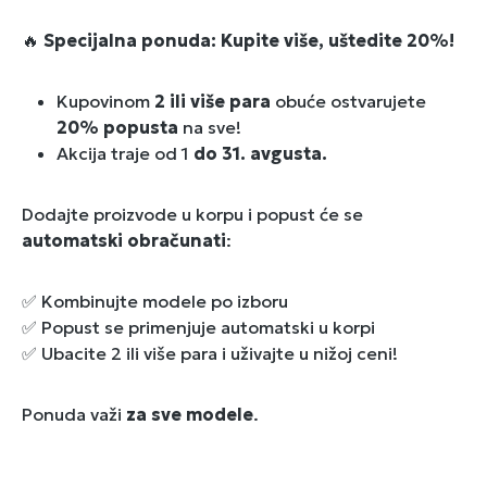
🔥
Specijalna ponuda: Kupite više, uštedite 20%!
Kupovinom
2 ili više para
obuće ostvarujete
20% popusta
na sve!
Akcija traje od 1
do 31. avgusta.
Dodajte proizvode u korpu i popust će se
automatski obračunati
:
✅ Kombinujte modele po izboru
✅ Popust se primenjuje automatski u korpi
✅ Ubacite 2 ili više para i uživajte u nižoj ceni!
Ponuda važi
za sve modele
.