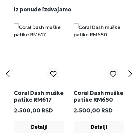
Preskoči galeriju proizvoda
Iz ponude izdvajamo
Coral Dash muške
Coral Dash muške
M
patike RM617
patike RM650
R
Redovna cena:
Redovna cena:
R
2.500,00 RSD
2.500,00 RSD
2
Detalji
Detalji