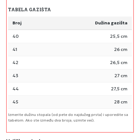
TABELA GAZIŠTA
Broj
Dužina gazišta
40
25,5 cm
41
26 cm
42
26,5 cm
43
27 cm
44
27,5 cm
45
28 cm
Izmerite dužinu stopala (od pete do najdužeg prsta) i uporedite sa
tabelom. Ako ste između dva broja, uzmite veći.