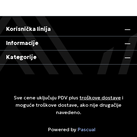
Korisnička linija
Informacije
Kategorije
Sve cene uključuju PDV plus
troškove dostave
i
moguće troškove dostave, ako nije drugačije
navedeno.
Powered by
Pascual