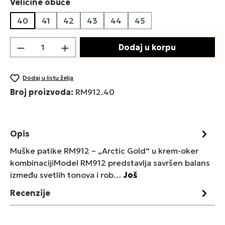
Izaberi
Veličine obuće
40
41
42
43
44
45
Količina proizvoda: Unesite željenu količin
Dodaj u korpu
Dodaj u listu želja
Broj proizvoda:
RM912.40
Opis
Muške patike RM912 – „Arctic Gold“ u krem-oker
kombinacijiModel RM912 predstavlja savršen balans
između svetlih tonova i rob…
Još
Recenzije