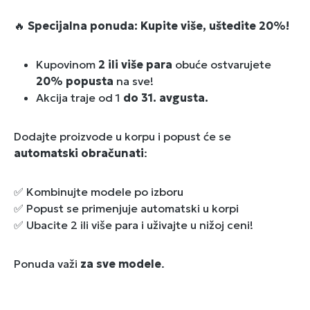
🔥
Specijalna ponuda: Kupite više, uštedite 20%!
Kupovinom
2 ili više para
obuće ostvarujete
20% popusta
na sve!
Akcija traje od 1
do 31. avgusta.
Dodajte proizvode u korpu i popust će se
automatski obračunati
:
✅ Kombinujte modele po izboru
✅ Popust se primenjuje automatski u korpi
✅ Ubacite 2 ili više para i uživajte u nižoj ceni!
Ponuda važi
za sve modele
.