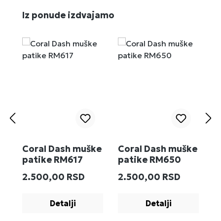
Preskoči galeriju proizvoda
Iz ponude izdvajamo
Coral Dash muške
Coral Dash muške
M
patike RM617
patike RM650
R
Redovna cena:
Redovna cena:
R
2.500,00 RSD
2.500,00 RSD
2
Detalji
Detalji